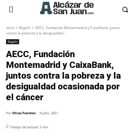
Inicio
Región
AECC, Fundación Montemadrid y CaixaBank, juntos
contra la pobreza y la desigualdad...
Región
AECC, Fundación
Montemadrid y CaixaBank,
juntos contra la pobreza y la
desigualdad ocasionada por
el cáncer
Por
Otras Fuentes
9 julio, 2021
Tiempo de lectura:
5
min.