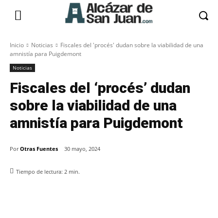
Inicio
Noticias
Fiscales del 'procés' dudan sobre la viabilidad de una
amnistía para Puigdemont
Noticias
Fiscales del ‘procés’ dudan
sobre la viabilidad de una
amnistía para Puigdemont
Por
Otras Fuentes
30 mayo, 2024
Tiempo de lectura:
2
min.
Facebook
X
Pinterest
WhatsApp