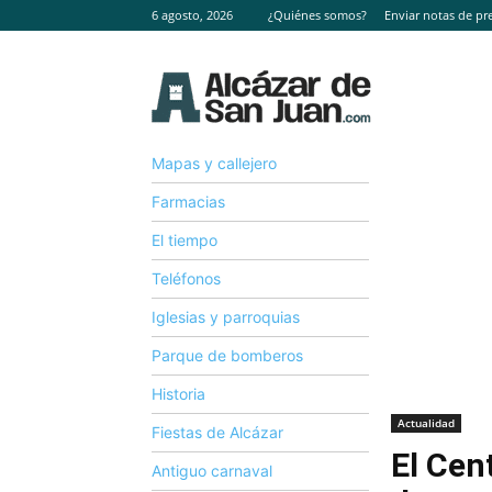
6 agosto, 2026
¿Quiénes somos?
Enviar notas de pr
Mapas y callejero
Farmacias
El tiempo
Teléfonos
Iglesias y parroquias
Parque de bomberos
Historia
Actualidad
Fiestas de Alcázar
El Cen
Antiguo carnaval