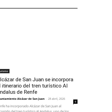
TURISMO
urismo
lcázar de San Juan se incorpora
l itinerario del tren turístico Al
ndalus de Renfe
untamiento Alcázar de San Juan
-
28 abril, 2026
0
nfe ha incorporado Alcázar de San Juan al
corrido del tren turístico Al Andalus, uno de los