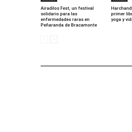
Airadilos Fest, un festival
Harchand 
solidario para las
primer lib
enfermedades raras en
yoga y vi
Peñaranda de Bracamonte
CULTURA Y ESPECTÁCULOS