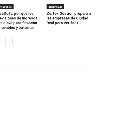
mpresas
Empresas
eaSoft: por qué las
Zertex Gestión prepara a
evisiones de ingresos
las empresas de Ciudad
n clave para financiar
Real para Verifactu
novables y baterías
EDUCACIÓN