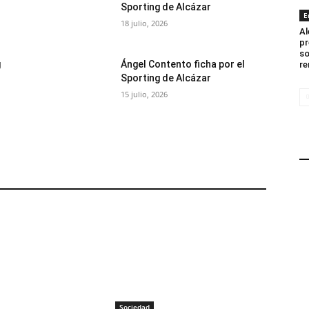
Sporting de Alcázar
E
18 julio, 2026
Al
pr
so
g
Ángel Contento ficha por el
re
Sporting de Alcázar
15 julio, 2026
Sociedad