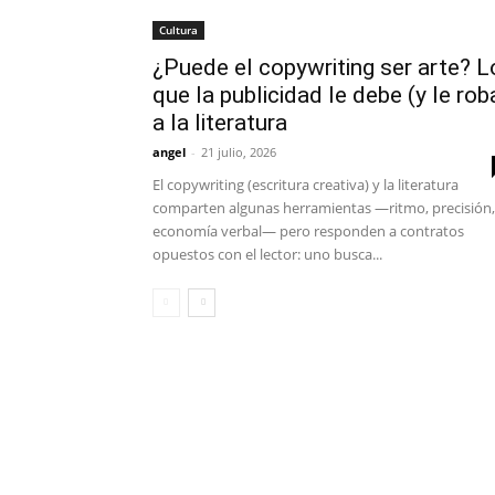
Cultura
¿Puede el copywriting ser arte? L
que la publicidad le debe (y le rob
a la literatura
angel
-
21 julio, 2026
El copywriting (escritura creativa) y la literatura
comparten algunas herramientas —ritmo, precisión,
economía verbal— pero responden a contratos
opuestos con el lector: uno busca...