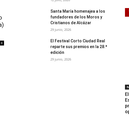
Santa María homenajea a los
o
fundadores de los Moros y
Cristianos de Alcázar
a)
29 junio, 2026
El Festival Corto Ciudad Real
0
reparte sus premios en la 28.ª
edición
29 junio, 2026
R
E
E
p
op