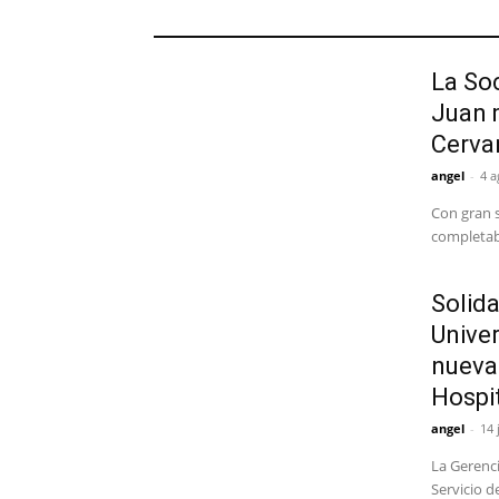
GENERAL
La So
Juan 
Cerva
angel
-
4 a
Con gran s
completaba
Solida
Unive
nueva 
Hospit
angel
-
14 
La Gerenci
Servicio d