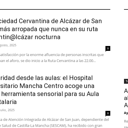
ciedad Cervantina de Alcázar de San
más arropada que nunca en su ruta
ntin@lcázar nocturna
gosto, 2025
0
atisfacción por la enorme afluencia de personas inscritas que
n el aforo, se dio inicio a la Ruta Cervantina a las 22.00...
ridad desde las aulas: el Hospital
T
rsitario Mancha Centro acoge una
A
herramienta sensorial para su Aula
a
alaria
A
julio, 2025
Ay
0
a de Atención Integrada de Alcázar de San Juan, dependiente del
Re
e Salud de Castilla-La Mancha (SESCAM), ha recibido con gran
re