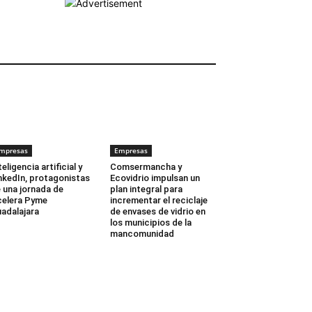
EMPRESAS
mpresas
Empresas
teligencia artificial y
Comsermancha y
nkedIn, protagonistas
Ecovidrio impulsan un
 una jornada de
plan integral para
elera Pyme
incrementar el reciclaje
adalajara
de envases de vidrio en
los municipios de la
mancomunidad