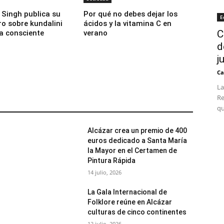
Singh publica su
Por qué no debes dejar los
E
ro sobre kundalini
ácidos y la vitamina C en
C
da consciente
verano
d
j
Ca
La
Re
qu
Alcázar crea un premio de 400
euros dedicado a Santa María
la Mayor en el Certamen de
Pintura Rápida
14 julio, 2026
La Gala Internacional de
Folklore reúne en Alcázar
culturas de cinco continentes
12 julio, 2026