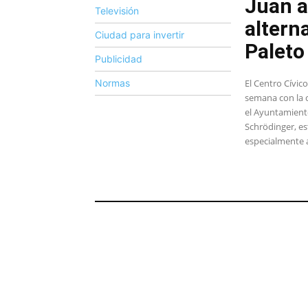
Juan a
Televisión
altern
Ciudad para invertir
Paleto
Publicidad
Normas
El Centro Cívico
semana con la c
el Ayuntamiento
Schrödinger, es
especialmente a 
ACTUALIDAD