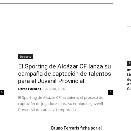
Deporte
E
El Sporting de Alcázar CF lanza su
In
campaña de captación de talentos
Li
de
para el Juvenil Provincial
Ac
Otras Fuentes
-
22 julio, 2026
Gu
0
0
El Sporting de Alcázar CF ha abierto el proceso de
captación de jugadores para su equipo de Juvenil
Provincial de cara a la temporada...
Bruno Ferraris ficha por el