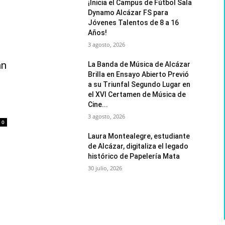
¡Inicia el Campus de Fútbol Sala
Dynamo Alcázar FS para
Jóvenes Talentos de 8 a 16
Años!
3 agosto, 2026
an
La Banda de Música de Alcázar
Brilla en Ensayo Abierto Previó
a su Triunfal Segundo Lugar en
el XVI Certamen de Música de
Cine...
3 agosto, 2026
0
Laura Montealegre, estudiante
de Alcázar, digitaliza el legado
histórico de Papelería Mata
30 julio, 2026