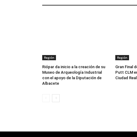
ARTÍCULOS RELACIONADOS
Región
Región
Riópar da inicio a la creación de su
Gran Final d
Museo de Arqueología Industrial
Putt CLM en
con el apoyo de la Diputación de
Ciudad Real
Albacete