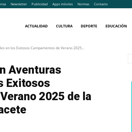
ensa
Newsletter
Publicidad
Apps móviles
Normas
Contacto
ACTUALIDAD
CULTURA
DEPORTE
EDUCACIÓN
bles en los Exitosos Campamentos de Verano 2025...
n Aventuras
s Exitosos
erano 2025 de la
acete