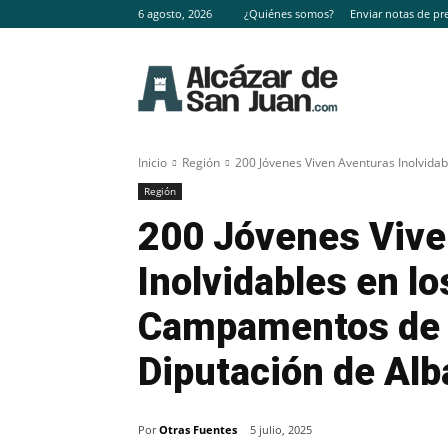
6 agosto, 2026
¿Quiénes somos?
Enviar notas de pr
Inicio
Región
200 Jóvenes Viven Aventuras Inolvida
Región
200 Jóvenes Vive
Inolvidables en lo
Campamentos de V
Diputación de Alb
Por
Otras Fuentes
5 julio, 2025