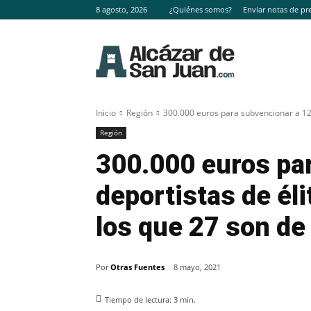
8 agosto, 2026
¿Quiénes somos?
Enviar notas de pr
Inicio
Región
300.000 euros para subvencionar a 125
Región
300.000 euros pa
deportistas de él
los que 27 son de
Por
Otras Fuentes
8 mayo, 2021
Tiempo de lectura:
3
min.