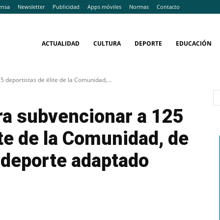
ensa
Newsletter
Publicidad
Apps móviles
Normas
Contacto
ACTUALIDAD
CULTURA
DEPORTE
EDUCACIÓN
 deportistas de élite de la Comunidad,...
ra subvencionar a 125
ite de la Comunidad, de
 deporte adaptado