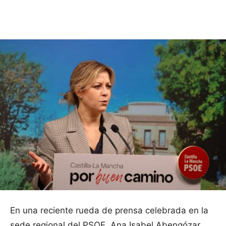
Facebook
X
Pinterest
WhatsApp
En una reciente rueda de prensa celebrada en la
sede regional del PSOE, Ana Isabel Abengózar,