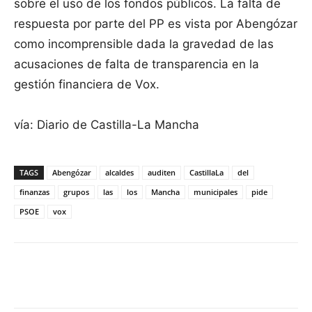
sobre el uso de los fondos públicos. La falta de
respuesta por parte del PP es vista por Abengózar
como incomprensible dada la gravedad de las
acusaciones de falta de transparencia en la
gestión financiera de Vox.
vía: Diario de Castilla-La Mancha
TAGS
Abengózar
alcaldes
auditen
CastillaLa
del
finanzas
grupos
las
los
Mancha
municipales
pide
PSOE
vox
Facebook
X
Pinterest
WhatsApp