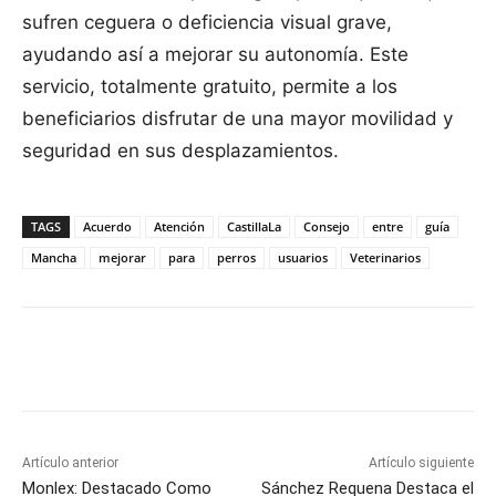
sufren ceguera o deficiencia visual grave,
ayudando así a mejorar su autonomía. Este
servicio, totalmente gratuito, permite a los
beneficiarios disfrutar de una mayor movilidad y
seguridad en sus desplazamientos.
TAGS
Acuerdo
Atención
CastillaLa
Consejo
entre
guía
Mancha
mejorar
para
perros
usuarios
Veterinarios
Facebook
X
Pinterest
WhatsApp
Artículo anterior
Artículo siguiente
Monlex: Destacado Como
Sánchez Requena Destaca el