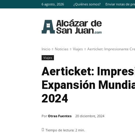
6 agosto, 2026
¿Quiénes somos?
Enviar notas de pr
Inicio
Noticias
Viajes
Aerticket: Impresionante Cr
Viajes
Aerticket: Impres
Expansión Mundial
2024
Por
Otras Fuentes
20 diciembre, 2024
Tiempo de lectura:
2
min.