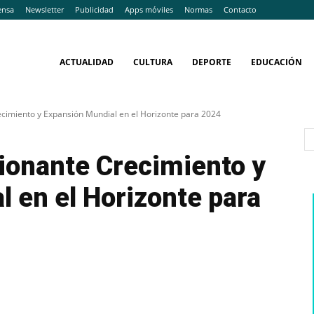
ensa
Newsletter
Publicidad
Apps móviles
Normas
Contacto
ACTUALIDAD
CULTURA
DEPORTE
EDUCACIÓN
ecimiento y Expansión Mundial en el Horizonte para 2024
ionante Crecimiento y
 en el Horizonte para