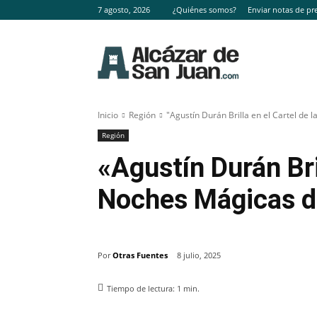
7 agosto, 2026
¿Quiénes somos?
Enviar notas de pr
Inicio
Región
"Agustín Durán Brilla en el Cartel de 
Región
«Agustín Durán Bril
Noches Mágicas d
Por
Otras Fuentes
8 julio, 2025
Tiempo de lectura:
1
min.