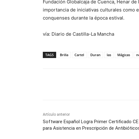
Fundación Globalcaja de Cuenca, Henar de la
importancia de iniciativas culturales como 
conquenses durante la época estival.
vía: Diario de Castilla-La Mancha
TAGS
Brilla
Cartel
Duran
las
Mágicas
n
Facebook
X
Pinterest
Artículo anterior
Software Español Logra Primer Certificado CE
para Asistencia en Prescripción de Antibiótico