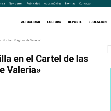
ensa
Newsletter
Publicidad
Apps móviles
Normas
Contacto
ACTUALIDAD
CULTURA
DEPORTE
EDUCACIÓN
las Noches Mágicas de Valeria"
la en el Cartel de las
e Valeria»