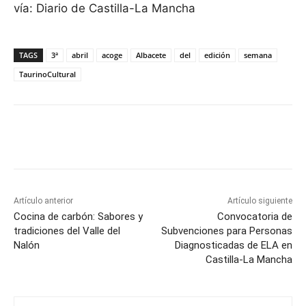
vía: Diario de Castilla-La Mancha
TAGS
3ª
abril
acoge
Albacete
del
edición
semana
TaurinoCultural
Facebook
X
Pinterest
WhatsApp
Artículo anterior
Artículo siguiente
Cocina de carbón: Sabores y
Convocatoria de
tradiciones del Valle del
Subvenciones para Personas
Nalón
Diagnosticadas de ELA en
Castilla-La Mancha