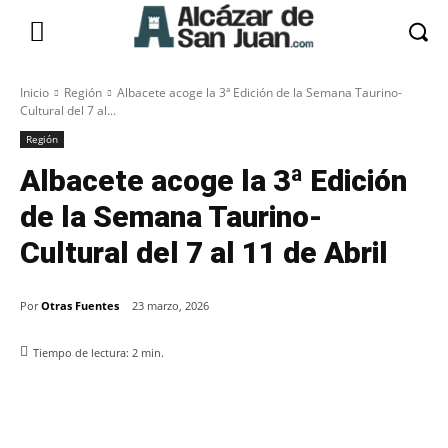
Inicio
Región
Albacete acoge la 3ª Edición de la Semana Taurino-
Cultural del 7 al...
Región
Albacete acoge la 3ª Edición
de la Semana Taurino-
Cultural del 7 al 11 de Abril
Por
Otras Fuentes
23 marzo, 2026
Tiempo de lectura:
2
min.
Facebook
X
Pinterest
WhatsApp