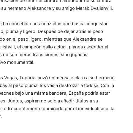
 sensación de tener el cinturón alrededor de su cintura
a su hermano Aleksandre y su amigo Merab Dvalishvili.
o; ha concebido un audaz plan que busca conquistar
o, pluma y ligero. Después de dejar atrás el peso
o en el peso ligero, mientras que Aleksandre se
lishvili, el campeón gallo actual, planea ascender al
 no son meras transiciones, sino jugadas
tivo monumental.
Las Vegas, Topuria lanzó un mensaje claro a su hermano
as al peso pluma, los vas a destrozar a todos». Con la
mpeones bajo una misma bandera, España podría estar
s. Juntos, aspiran no solo a añadir títulos a su
rte frecuentemente dominado por el individualismo, la
.