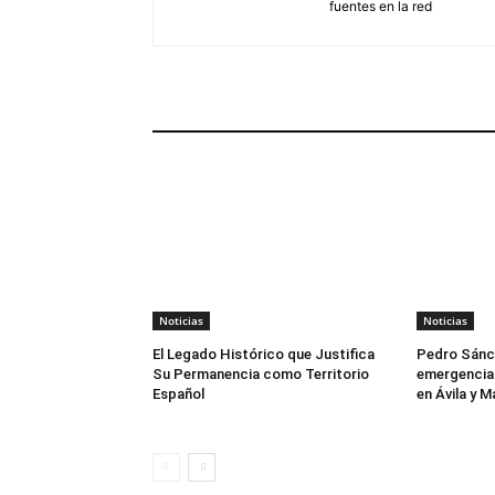
fuentes en la red
ARTÍCULOS RELACIONADOS
Noticias
Noticias
El Legado Histórico que Justifica
Pedro Sánch
Su Permanencia como Territorio
emergencia 
Español
en Ávila y M