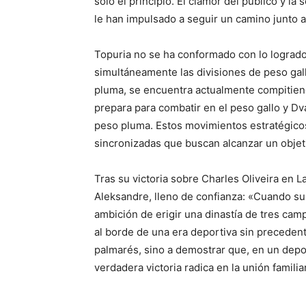
solo el principio. El clamor del público y la
le han impulsado a seguir un camino junto 
Topuria no se ha conformado con lo lograd
simultáneamente las divisiones de peso gall
pluma, se encuentra actualmente compitiend
prepara para combatir en el peso gallo y Dva
peso pluma. Estos movimientos estratégicos
sincronizadas que buscan alcanzar un obje
Tras su victoria sobre Charles Oliveira en 
Aleksandre, lleno de confianza: «Cuando sub
ambición de erigir una dinastía de tres ca
al borde de una era deportiva sin precedente
palmarés, sino a demostrar que, en un depo
verdadera victoria radica en la unión familiar