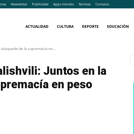
ensa
Newsletter
Publicidad
Apps móviles
Normas
Contacto
ACTUALIDAD
CULTURA
DEPORTE
EDUCACIÓN
 la búsqueda de la supremacía en...
lishvili: Juntos en la
upremacía en peso