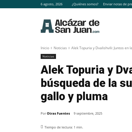
6 agosto, 2026
¿Quiénes somos?
Enviar notas de pr
Inicio
Noticias
Alek Topuria y Dvalishvili: Juntos en
Noticias
Alek Topuria y Dva
búsqueda de la s
gallo y pluma
Por
Otras Fuentes
9 septiembre, 2025
Tiempo de lectura:
1
min.