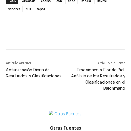
TAGS
Almazán
cocina
con
edad
media
Revive
sabores
sus
tapas
Facebook
X
Pinterest
WhatsApp
Artículo anterior
Artículo siguiente
Actualización Diaria de
Emociones a Flor de Piel:
Resultados y Clasificaciones
Análisis de los Resultados y
Clasificaciones en el
Balonmano
Otras Fuentes