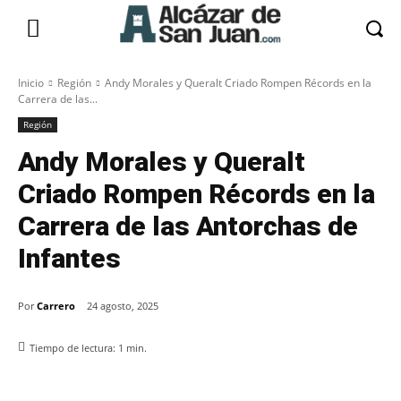
Inicio
Región
Andy Morales y Queralt Criado Rompen Récords en la
Carrera de las...
Región
Andy Morales y Queralt
Criado Rompen Récords en la
Carrera de las Antorchas de
Infantes
Por
Carrero
24 agosto, 2025
Tiempo de lectura:
1
min.
Facebook
X
Pinterest
WhatsApp