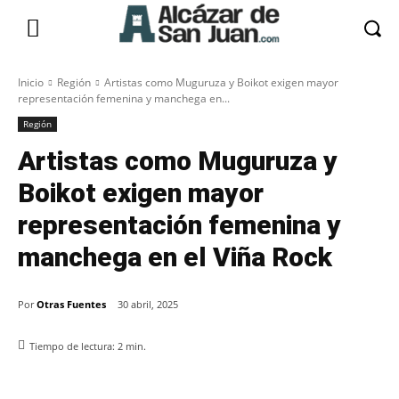
Inicio
Región
Artistas como Muguruza y Boikot exigen mayor
representación femenina y manchega en...
Región
Artistas como Muguruza y
Boikot exigen mayor
representación femenina y
manchega en el Viña Rock
Por
Otras Fuentes
30 abril, 2025
Tiempo de lectura:
2
min.
Facebook
X
Pinterest
WhatsApp