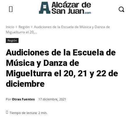
Inicio
Región
Audiciones de la Escuela de Música y Danza de
Miguelturra el 20,...
Región
Audiciones de la Escuela de
Música y Danza de
Miguelturra el 20, 21 y 22 de
diciembre
Por
Otras Fuentes
17 diciembre, 2021
Tiempo de lectura:
2
min.
Facebook
X
Pinterest
WhatsApp