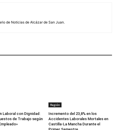
ario de Noticias de Alcázar de San Juan.
Región
 Laboral con Dignidad:
Incremento del 23,8% en los
uestos de Trabajo según
Accidentes Laborales Mortales en
 Empleado»
Castilla-La Mancha Durante el
Primer Semestre