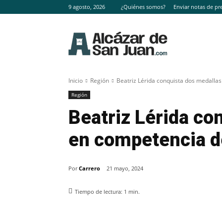
9 agosto, 2026
¿Quiénes somos?
Enviar notas de pr
Inicio
Región
Beatriz Lérida conquista dos medalla
Región
Beatriz Lérida co
en competencia d
Por
Carrero
21 mayo, 2024
Tiempo de lectura:
1
min.
Facebook
X
Pinterest