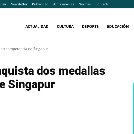
ensa
Newsletter
Publicidad
Apps móviles
Normas
Contacto
ACTUALIDAD
CULTURA
DEPORTE
EDUCACIÓN
s en competencia de Singapur
nquista dos medallas
e Singapur
WhatsApp