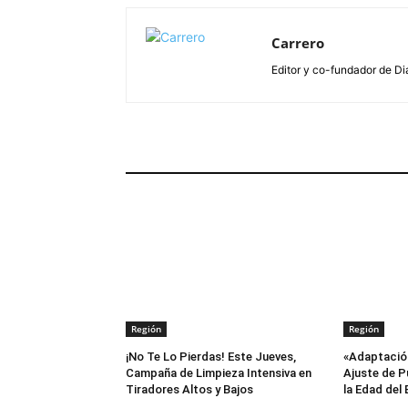
Carrero
Editor y co-fundador de Di
ARTÍCULOS RELACIONADOS
Región
Región
¡No Te Lo Pierdas! Este Jueves,
«Adaptación
Campaña de Limpieza Intensiva en
Ajuste de P
Tiradores Altos y Bajos
la Edad del