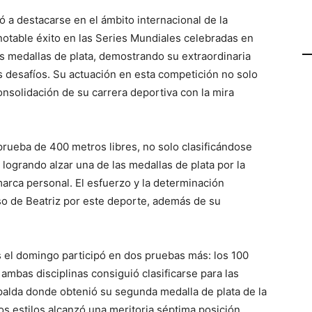
ó a destacarse en el ámbito internacional de la
notable éxito en las Series Mundiales celebradas en
s medallas de plata, demostrando su extraordinaria
s desafíos. Su actuación en esta competición no solo
onsolidación de su carrera deportiva con la mira
 prueba de 400 metros libres, no solo clasificándose
 logrando alzar una de las medallas de plata por la
arca personal. El esfuerzo y la determinación
so de Beatriz por este deporte, además de su
es el domingo participó en dos pruebas más: los 100
ambas disciplinas consiguió clasificarse para las
palda donde obtenió su segunda medalla de plata de la
s estilos alcanzó una meritoria séptima posición.