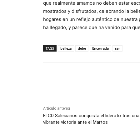
que realmente amamos no deben estar escon
mostrados y disfrutados, celebrando la bell
hogares en un reflejo auténtico de nuestra p
ha llegado, y parece que ha venido para qu
TAGS
belleza
debe
Encerrada
ser
Facebook
X
Pinterest
Artículo anterior
El CD Salesianos conquista el liderato tras una
vibrante victoria ante el Martos