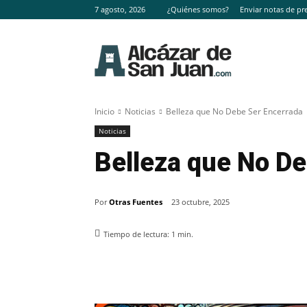
7 agosto, 2026
¿Quiénes somos?
Enviar notas de pr
Inicio
Noticias
Belleza que No Debe Ser Encerrada
Noticias
Belleza que No D
Por
Otras Fuentes
23 octubre, 2025
Tiempo de lectura:
1
min.
Facebook
X
Pinterest