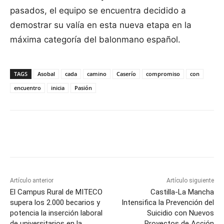
pasados, el equipo se encuentra decidido a
demostrar su valía en esta nueva etapa en la
máxima categoría del balonmano español.
TAGS
Asobal
cada
camino
Caserío
compromiso
con
encuentro
inicia
Pasión
Facebook
X
Pinterest
WhatsApp
Artículo anterior
Artículo siguiente
El Campus Rural de MITECO
Castilla-La Mancha
supera los 2.000 becarios y
Intensifica la Prevención del
potencia la inserción laboral
Suicidio con Nuevos
de universitarios en la
Proyectos de Acción