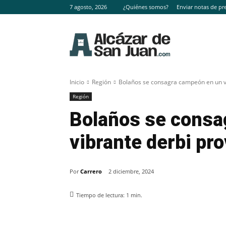
7 agosto, 2026
¿Quiénes somos?
Enviar notas de pr
Inicio
Región
Bolaños se consagra campeón en un vi
Región
Bolaños se consa
vibrante derbi pr
Por
Carrero
2 diciembre, 2024
Tiempo de lectura:
1
min.
Facebook
X
Pinterest