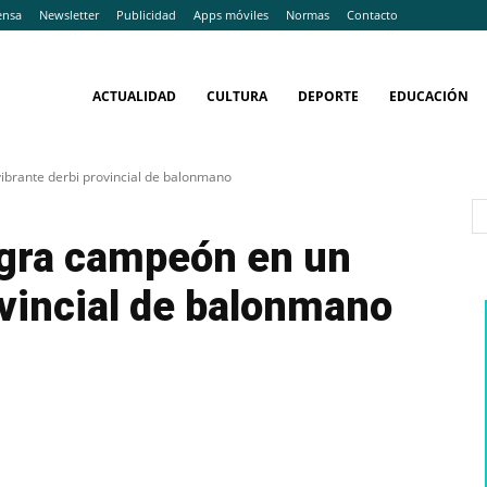
ensa
Newsletter
Publicidad
Apps móviles
Normas
Contacto
ACTUALIDAD
CULTURA
DEPORTE
EDUCACIÓN
brante derbi provincial de balonmano
gra campeón en un
ovincial de balonmano
WhatsApp