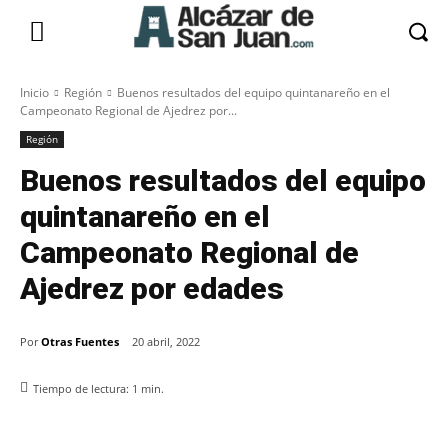
Inicio
Región
Buenos resultados del equipo quintanareño en el
Campeonato Regional de Ajedrez por...
Región
Buenos resultados del equipo
quintanareño en el
Campeonato Regional de
Ajedrez por edades
Por
Otras Fuentes
20 abril, 2022
Tiempo de lectura:
1
min.
Facebook
X
Pinterest
WhatsApp