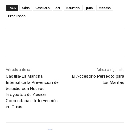
TAGS
caída
CastillaLa
del
Industrial
julio
Mancha
Producción
Facebook
X
Pinterest
WhatsApp
Artículo anterior
Artículo siguiente
Castilla-La Mancha
El Accesorio Perfecto para
Intensifica la Prevención del
tus Mantas
Suicidio con Nuevos
Proyectos de Acción
Comunitaria e Intervención
en Crisis