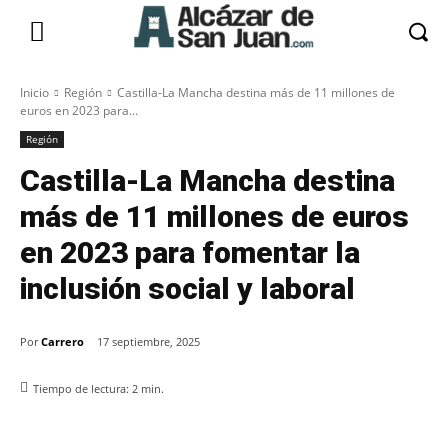
Inicio
Región
Castilla-La Mancha destina más de 11 millones de
euros en 2023 para...
Región
Castilla-La Mancha destina
más de 11 millones de euros
en 2023 para fomentar la
inclusión social y laboral
Por
Carrero
17 septiembre, 2025
Tiempo de lectura:
2
min.
Facebook
X
Pinterest
WhatsApp