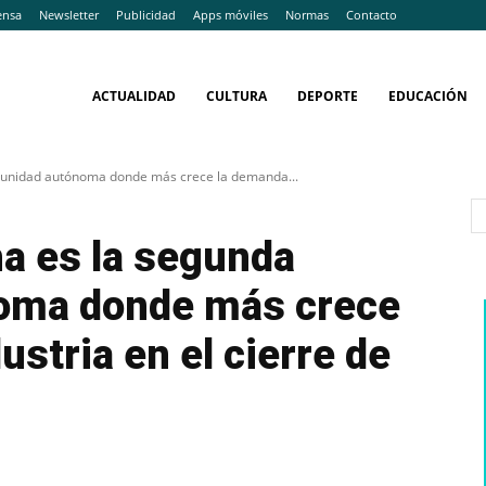
ensa
Newsletter
Publicidad
Apps móviles
Normas
Contacto
ACTUALIDAD
CULTURA
DEPORTE
EDUCACIÓN
munidad autónoma donde más crece la demanda...
a es la segunda
oma donde más crece
stria en el cierre de