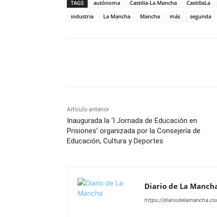
TAGS
autónoma
Castilla-La Mancha
CastillaLa
industria
La Mancha
Mancha
más
segunda
Facebook
X
Pinterest
Artículo anterior
Inaugurada la ‘I Jornada de Educación en
Prisiones’ organizada por la Consejería de
Educación, Cultura y Deportes
Diario de La Manch
https://diariodelamancha.c