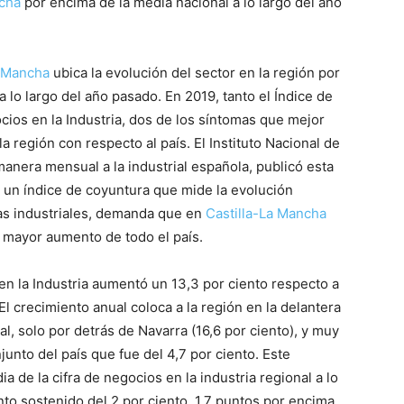
ncha
por encima de la media nacional a lo largo del año
a Mancha
ubica la evolución del sector en la región por
lo largo del año pasado. En 2019, tanto el Índice de
cios en la Industria, dos de los síntomas que mejor
 la región con respecto al país. El Instituto Nacional de
manera mensual a la industrial española, publicó esta
, un índice de coyuntura que mide la evolución
as industriales, demanda que en
Castilla-La Mancha
 mayor aumento de todo el país.
en la Industria aumentó un 13,3 por ciento respecto a
El crecimiento anual coloca a la región en la delantera
nal, solo por detrás de Navarra (16,6 por ciento), y muy
junto del país que fue del 4,7 por ciento. Este
a de la cifra de negocios en la industria regional a lo
to sostenido del 2 por ciento, 1,7 puntos por encima