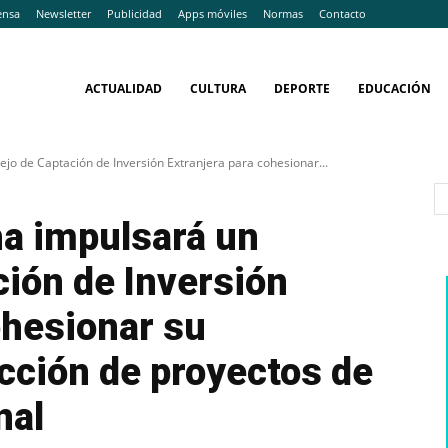
ensa
Newsletter
Publicidad
Apps móviles
Normas
Contacto
ACTUALIDAD
CULTURA
DEPORTE
EDUCACIÓN
jo de Captación de Inversión Extranjera para cohesionar...
ha impulsará un
ión de Inversión
ohesionar su
acción de proyectos de
nal