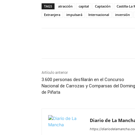
TAGS
atracción
capital
Captación
Castilla-La
Extranjera
impulsará
Internacional
inversión
Facebook
X
Pinterest
Artículo anterior
3.600 personas desfilarán en el Concurso
Nacional de Carrozas y Comparsas del Domin
de Piñata
Diario de La Manch
https://diariodelamancha.c