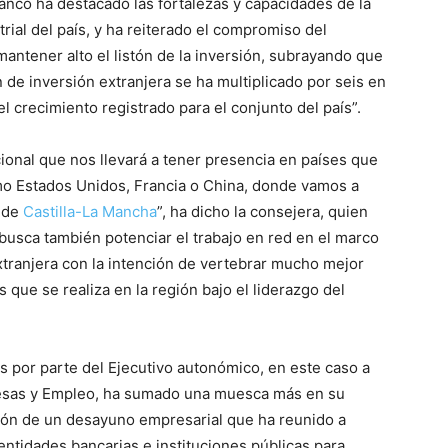
ranco ha destacado las fortalezas y capacidades de la
rial del país, y ha reiterado el compromiso del
antener alto el listón de la inversión, subrayando que
n de inversión extranjera se ha multiplicado por seis en
 el crecimiento registrado para el conjunto del país”.
ional que nos llevará a tener presencia en países que
mo Estados Unidos, Francia o China, donde vamos a
n de
Castilla-La Mancha
”, ha dicho la consejera, quien
busca también potenciar el trabajo en red en el marco
tranjera con la intención de vertebrar mucho mejor
s que se realiza en la región bajo el liderazgo del
s por parte del Ejecutivo autonómico, en este caso a
resas y Empleo, ha sumado una muesca más en su
ación de un desayuno empresarial que ha reunido a
ntidades bancarias e instituciones públicas para