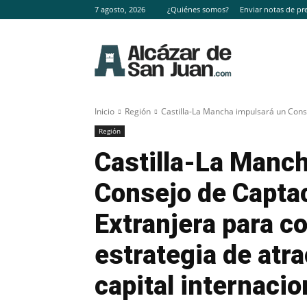
7 agosto, 2026
¿Quiénes somos?
Enviar notas de pr
Inicio
Región
Castilla-La Mancha impulsará un Conse
Región
Castilla-La Manc
Consejo de Captac
Extranjera para c
estrategia de atr
capital internacio