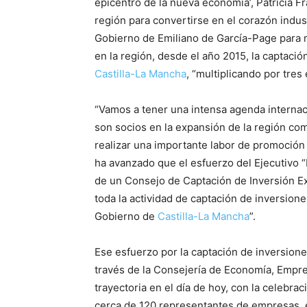
epicentro de la nueva economía’, Patricia F
región para convertirse en el corazón indust
Gobierno de Emiliano de García-Page para m
en la región, desde el año 2015, la captació
Castilla-La Mancha
, “multiplicando por tres
“Vamos a tener una intensa agenda internac
son socios en la expansión de la región co
realizar una importante labor de promoció
ha avanzado que el esfuerzo del Ejecutivo “
de un Consejo de Captación de Inversión Ex
toda la actividad de captación de inversione
Gobierno de
Castilla-La Mancha
”.
Ese esfuerzo por la captación de inversione
través de la Consejería de Economía, Emp
trayectoria en el día de hoy, con la celebr
cerca de 120 representantes de empresas, e