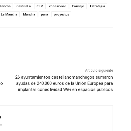
 Mancha
CastillaLa
CLM
cohesionar
Consejo
Estrategia
La Mancha
Mancha
para
proyectos
WhatsApp
Artículo siguiente
26 ayuntamientos castellanomanchegos sumaron
go
ayudas de 240.000 euros de la Unión Europea para
implantar conectividad WiFi en espacios públicos
a
om