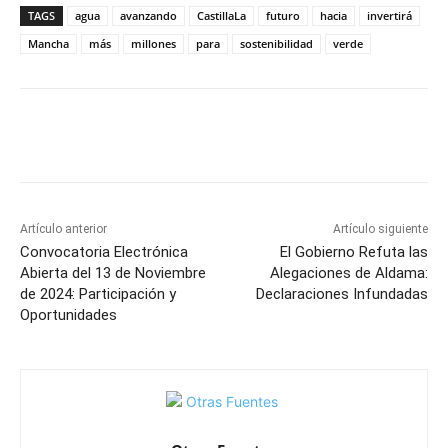
TAGS
agua
avanzando
CastillaLa
futuro
hacia
invertirá
Mancha
más
millones
para
sostenibilidad
verde
Facebook
X
Pinterest
WhatsApp
Artículo anterior
Artículo siguiente
Convocatoria Electrónica
El Gobierno Refuta las
Abierta del 13 de Noviembre
Alegaciones de Aldama:
de 2024: Participación y
Declaraciones Infundadas
Oportunidades