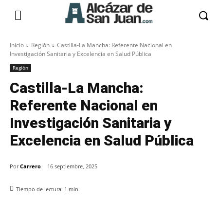
Inicio
Región
Castilla-La Mancha: Referente Nacional en
Investigación Sanitaria y Excelencia en Salud Pública
Región
Castilla-La Mancha:
Referente Nacional en
Investigación Sanitaria y
Excelencia en Salud Pública
Por
Carrero
16 septiembre, 2025
Tiempo de lectura:
1
min.
Facebook
X
Pinterest
WhatsApp