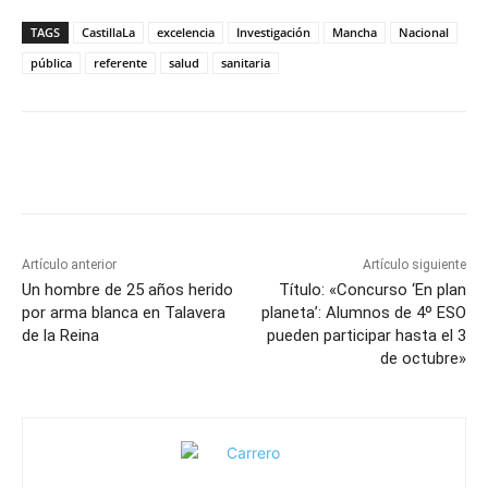
TAGS
CastillaLa
excelencia
Investigación
Mancha
Nacional
pública
referente
salud
sanitaria
Facebook
X
Pinterest
WhatsApp
Artículo anterior
Artículo siguiente
Un hombre de 25 años herido
Título: «Concurso ‘En plan
por arma blanca en Talavera
planeta’: Alumnos de 4º ESO
de la Reina
pueden participar hasta el 3
de octubre»