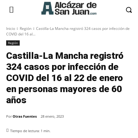
Inicio
Región
Castilla-La Mancha registró 324 casos por infección de
COVID del 16 al...
Región
Castilla-La Mancha registró
324 casos por infección de
COVID del 16 al 22 de enero
en personas mayores de 60
años
Por
Otras Fuentes
28 enero, 2023
Tiempo de lectura:
1
min.