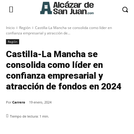
Inicio
Región
Castilla-La Mancha se consolida como líder en
confianza empresarial y atracción de...
Región
Castilla-La Mancha se
consolida como líder en
confianza empresarial y
atracción de fondos en 2024
Por
Carrero
19 enero, 2024
Tiempo de lectura:
1
min.
Facebook
X
Pinterest
WhatsApp