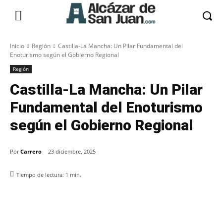
Inicio
Región
Castilla-La Mancha: Un Pilar Fundamental del
Enoturismo según el Gobierno Regional
Región
Castilla-La Mancha: Un Pilar
Fundamental del Enoturismo
según el Gobierno Regional
Por
Carrero
23 diciembre, 2025
Tiempo de lectura:
1
min.
Facebook
X
Pinterest
WhatsApp