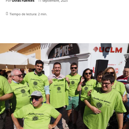
Por
Otras Fuentes
11 septiembre, 2025
Tiempo de lectura:
2
min.
Facebook
X
Pinterest
WhatsApp