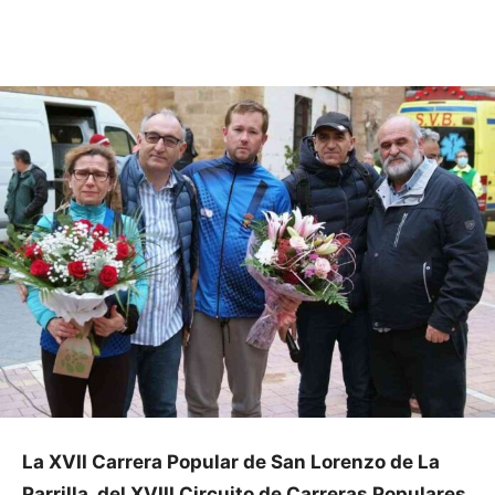
Facebook
X
Pinterest
WhatsApp
La XVII Carrera Popular de San Lorenzo de La
Parrilla del XVIII Circuito de Carreras Populares