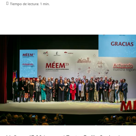
Tiempo de lectura:
1
min.
Facebook
X
Pinterest
WhatsApp