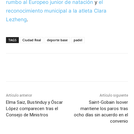
rumbo al Europeo junior de natación
y
el
reconocimiento municipal a la atleta Clara
Lezheng
.
TAGS
Ciudad Real
deporte base
padel
Facebook
X
Pinterest
WhatsApp
Artículo anterior
Artículo siguiente
Elma Saiz, Bustinduy y Óscar
Saint-Gobain Isover
López comparecen tras el
mantiene los paros tras
Consejo de Ministros
ocho días sin acuerdo en el
convenio