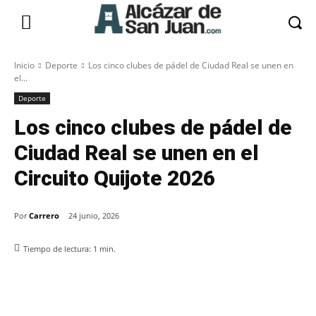
Inicio
Deporte
Los cinco clubes de pádel de Ciudad Real se unen en
el...
Deporte
Los cinco clubes de pádel de
Ciudad Real se unen en el
Circuito Quijote 2026
Por
Carrero
24 junio, 2026
Tiempo de lectura:
1
min.
Facebook
X
Pinterest
WhatsApp