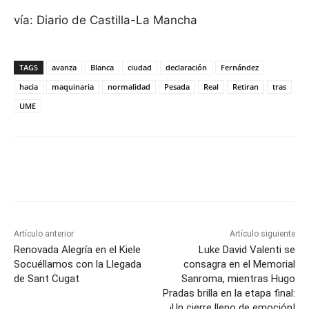
vía: Diario de Castilla-La Mancha
TAGS
avanza
Blanca
ciudad
declaración
Fernández
hacia
maquinaria
normalidad
Pesada
Real
Retiran
tras
UME
Facebook
X
Pinterest
WhatsApp
Artículo anterior
Artículo siguiente
Renovada Alegría en el Kiele
Luke David Valenti se
Socuéllamos con la Llegada
consagra en el Memorial
de Sant Cugat
Sanroma, mientras Hugo
Pradas brilla en la etapa final:
¡Un cierre lleno de emoción!