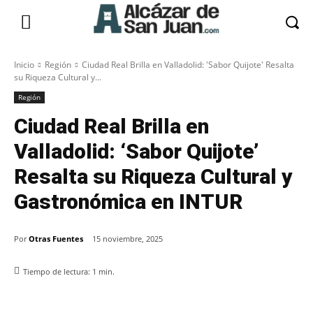
Inicio
Región
Ciudad Real Brilla en Valladolid: 'Sabor Quijote' Resalta
su Riqueza Cultural y...
Región
Ciudad Real Brilla en
Valladolid: ‘Sabor Quijote’
Resalta su Riqueza Cultural y
Gastronómica en INTUR
Por
Otras Fuentes
15 noviembre, 2025
Tiempo de lectura:
1
min.
Facebook
X
Pinterest
WhatsApp