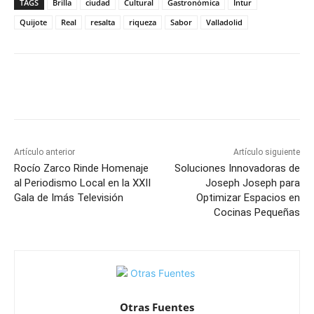
TAGS
Brilla
ciudad
Cultural
Gastronómica
Intur
Quijote
Real
resalta
riqueza
Sabor
Valladolid
Facebook
X
Pinterest
WhatsApp
Artículo anterior
Artículo siguiente
Rocío Zarco Rinde Homenaje
Soluciones Innovadoras de
al Periodismo Local en la XXII
Joseph Joseph para
Gala de Imás Televisión
Optimizar Espacios en
Cocinas Pequeñas
Otras Fuentes