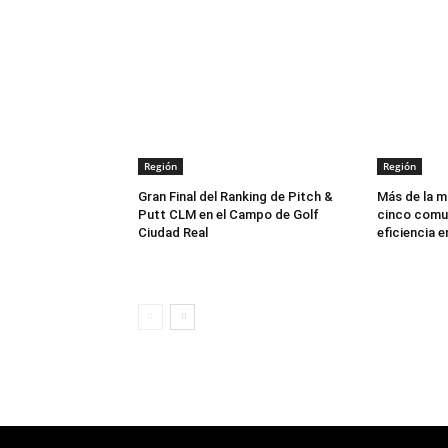
Región
Región
Gran Final del Ranking de Pitch &
Más de la mi
Putt CLM en el Campo de Golf
cinco comu
Ciudad Real
eficiencia 