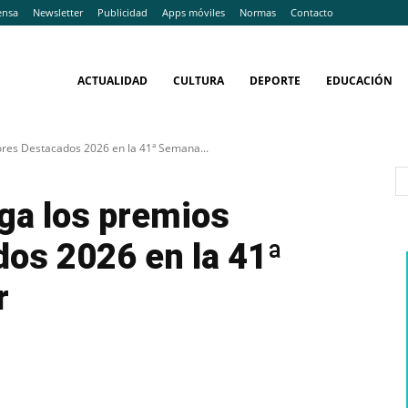
ensa
Newsletter
Publicidad
Apps móviles
Normas
Contacto
ACTUALIDAD
CULTURA
DEPORTE
EDUCACIÓN
res Destacados 2026 en la 41ª Semana...
ga los premios
os 2026 en la 41ª
r