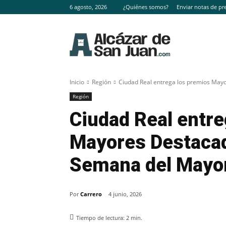
6 agosto, 2026
¿Quiénes somos?
Enviar notas de pr
Inicio
Región
Ciudad Real entrega los premios Mayo
Región
Ciudad Real entre
Mayores Destacad
Semana del Mayo
Por
Carrero
4 junio, 2026
Tiempo de lectura:
2
min.