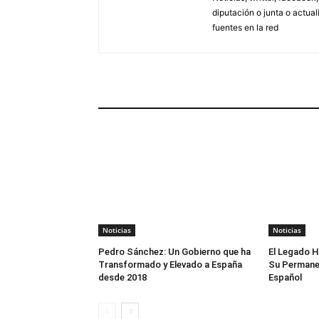
diputación o junta o actua
fuentes en la red
ARTÍCULOS RELACIONADOS
Noticias
Noticias
Pedro Sánchez: Un Gobierno que ha
El Legado H
Transformado y Elevado a España
Su Permane
desde 2018
Español