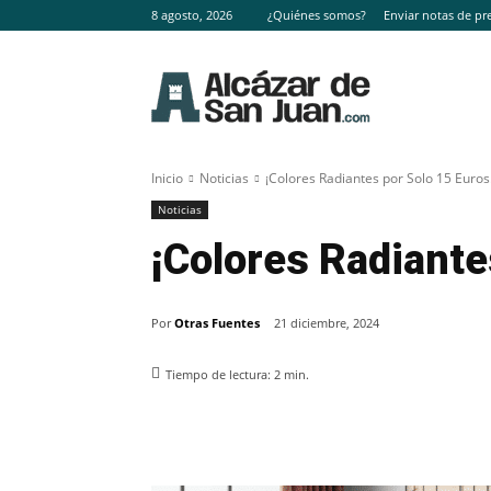
8 agosto, 2026
¿Quiénes somos?
Enviar notas de pr
Inicio
Noticias
¡Colores Radiantes por Solo 15 Euros
Noticias
¡Colores Radiante
Por
Otras Fuentes
21 diciembre, 2024
Tiempo de lectura:
2
min.
Facebook
X
Pinterest