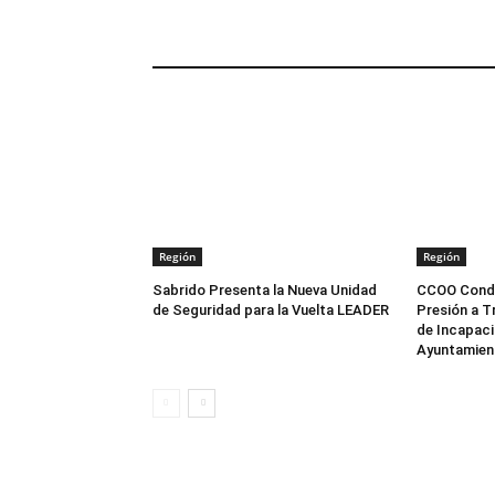
ARTÍCULOS RELACIONADOS
Región
Región
Sabrido Presenta la Nueva Unidad
CCOO Conden
de Seguridad para la Vuelta LEADER
Presión a T
de Incapaci
Ayuntamien