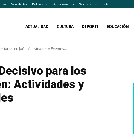
ensa
Newsletter
Publicidad
Apps móviles
Normas
Contacto
ACTUALIDAD
CULTURA
DEPORTE
EDUCACIÓN
sianos en Jaén: Actividades y Eventos...
ecisivo para los
n: Actividades y
les