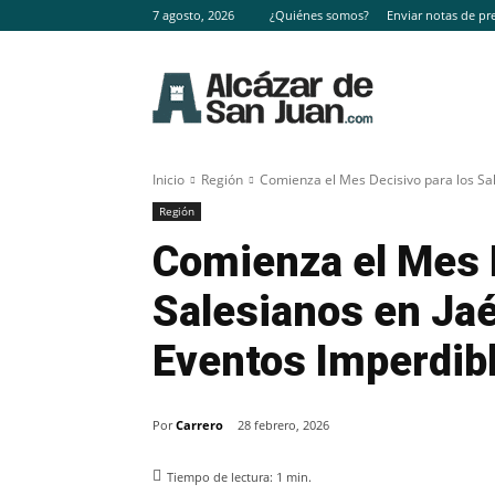
7 agosto, 2026
¿Quiénes somos?
Enviar notas de pr
Inicio
Región
Comienza el Mes Decisivo para los Sale
Región
Comienza el Mes D
Salesianos en Jaé
Eventos Imperdib
Por
Carrero
28 febrero, 2026
Tiempo de lectura:
1
min.