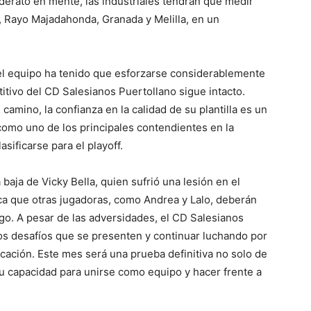
iderato en mente, las industriales tendrán que medir
 Rayo Majadahonda, Granada y Melilla, en un
el equipo ha tenido que esforzarse considerablemente
etitivo del CD Salesianos Puertollano sigue intacto.
amino, la confianza en la calidad de su plantilla es un
como uno de los principales contendientes en la
sificarse para el playoff.
 baja de Vicky Bella, quien sufrió una lesión en el
ica que otras jugadoras, como Andrea y Lalo, deberán
go. A pesar de las adversidades, el CD Salesianos
los desafíos que se presenten y continuar luchando por
ificación. Este mes será una prueba definitiva no solo de
su capacidad para unirse como equipo y hacer frente a