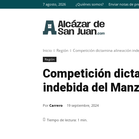
7 agosto, 2026
¿Quiénes somos?
Enviar notas de pr
Inicio
Región
Competición dictamina alineación ind
Región
Competición dict
indebida del Man
Por
Carrero
19 septiembre, 2024
Tiempo de lectura:
1
min.
Facebook
X
Pinterest