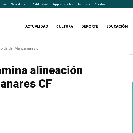
ensa
Newsletter
Publicidad
Apps móviles
Normas
Contacto
ACTUALIDAD
CULTURA
DEPORTE
EDUCACIÓN
ebida del Manzanares CF
amina alineación
zanares CF
WhatsApp