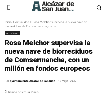
Inicio
Actualidad
Rosa Melchor supervisa la nueva nave de
biorresiduos de Comsermancha, con un...
Actualidad
Rosa Melchor supervisa la
nueva nave de biorresiduos
de Comsermancha, con un
millón en fondos europeos
Por
Ayuntamiento Alcázar de San Juan
19 mayo, 2026
Tiempo de lectura:
2
min.
Facebook
X
Pinterest
WhatsApp