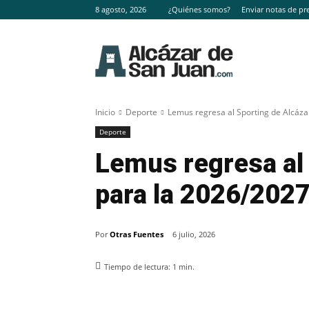
8 agosto, 2026
¿Quiénes somos?
Enviar notas de pr
Inicio
Deporte
Lemus regresa al Sporting de Alcáza
Deporte
Lemus regresa al 
para la 2026/202
Por
Otras Fuentes
6 julio, 2026
Tiempo de lectura:
1
min.
Facebook
X
Pinterest