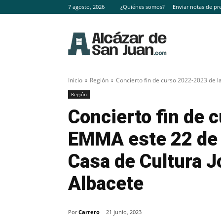
7 agosto, 2026
¿Quiénes somos?
Enviar notas de pr
Inicio
Región
Concierto fin de curso 2022-2023 de l
Región
Concierto fin de 
EMMA este 22 de j
Casa de Cultura 
Albacete
Por
Carrero
21 junio, 2023