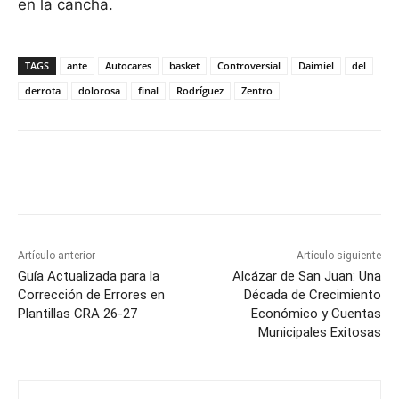
en la cancha.
TAGS
ante
Autocares
basket
Controversial
Daimiel
del
derrota
dolorosa
final
Rodríguez
Zentro
Facebook
X
Pinterest
WhatsApp
Artículo anterior
Artículo siguiente
Guía Actualizada para la
Alcázar de San Juan: Una
Corrección de Errores en
Década de Crecimiento
Plantillas CRA 26-27
Económico y Cuentas
Municipales Exitosas