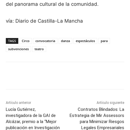
del panorama cultural de la comunidad.
vía: Diario de Castilla-La Mancha
TAGS
Circo
convocatoria
danza
espectáculos
para
subvenciones
teatro
Facebook
X
Pinterest
WhatsApp
Artículo anterior
Artículo siguiente
Lucía Gutiérrez,
Contratos Blindados: La
investigadora de la GAI de
Estrategia de Mir Assessors
Alcázar, premio a la “Mejor
para Minimizar Riesgos
publicación en Investigación
Legales Empresariales