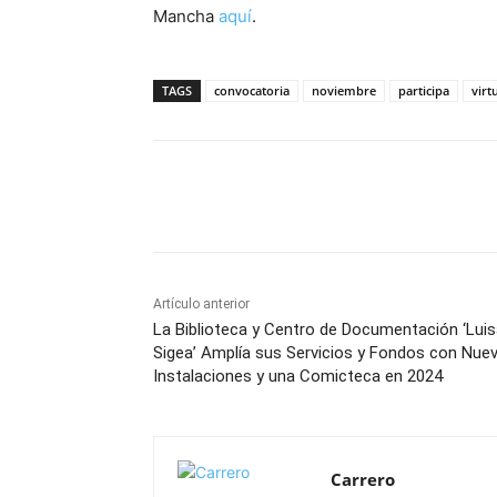
Mancha
aquí
.
TAGS
convocatoria
noviembre
participa
virt
Facebook
X
Pinterest
Artículo anterior
La Biblioteca y Centro de Documentación ‘Lui
Sigea’ Amplía sus Servicios y Fondos con Nue
Instalaciones y una Comicteca en 2024
Carrero