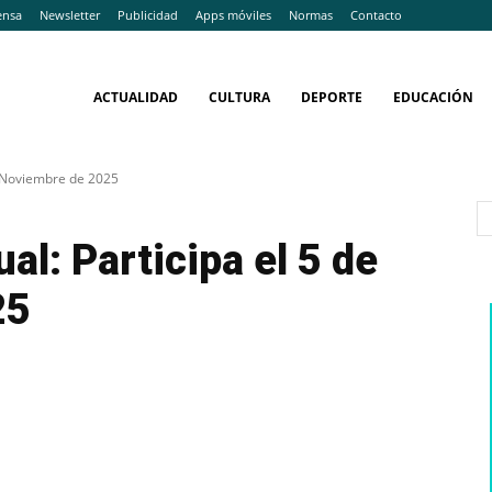
ensa
Newsletter
Publicidad
Apps móviles
Normas
Contacto
ACTUALIDAD
CULTURA
DEPORTE
EDUCACIÓN
de Noviembre de 2025
al: Participa el 5 de
25
WhatsApp