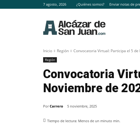
7 agosto, 2026
¿Quiénes somos?
Enviar notas de pr
Inicio
Región
Convocatoria Virtual: Participa el 5 
Región
Convocatoria Virtu
Noviembre de 20
Por
Carrero
5 noviembre, 2025
Tiempo de lectura:
Menos de un minuto
min.
Facebook
X
Pinterest