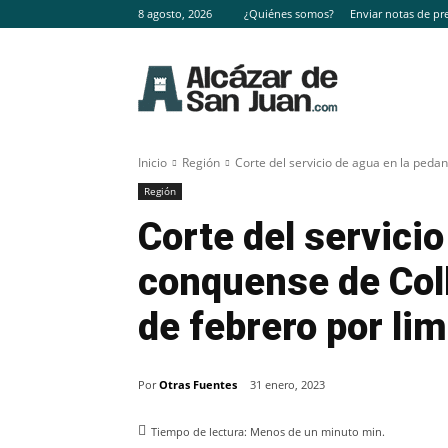
8 agosto, 2026
¿Quiénes somos?
Enviar notas de pr
Inicio
Región
Corte del servicio de agua en la pedaní
Región
Corte del servicio
conquense de Coll
de febrero por li
Por
Otras Fuentes
31 enero, 2023
Tiempo de lectura:
Menos de un minuto
min.