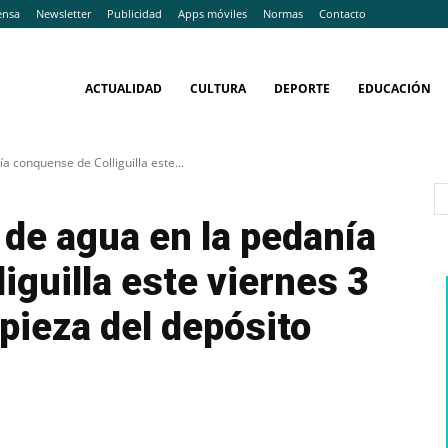
ensa
Newsletter
Publicidad
Apps móviles
Normas
Contacto
ACTUALIDAD
CULTURA
DEPORTE
EDUCACIÓN
a conquense de Colliguilla este...
 de agua en la pedanía
iguilla este viernes 3
mpieza del depósito