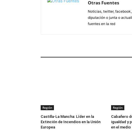
Otras Fuentes
Noticias, twitter, facebook
diputación o junta o actua
fuentes en la red
ARTÍCULOS RELACIONADOS
Región
Región
Castilla-La Mancha: Líder en la
Cabañero de
Extinción de Incendios en la Unión
igualdad y p
Europea
en el medio 