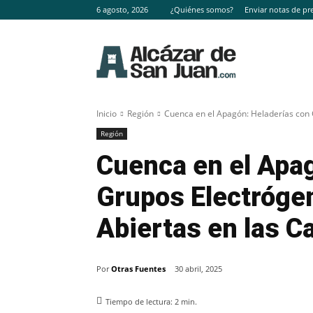
6 agosto, 2026
¿Quiénes somos?
Enviar notas de pr
Inicio
Región
Cuenca en el Apagón: Heladerías con G
Región
Cuenca en el Apa
Grupos Electróge
Abiertas en las Ca
Por
Otras Fuentes
30 abril, 2025
Tiempo de lectura:
2
min.