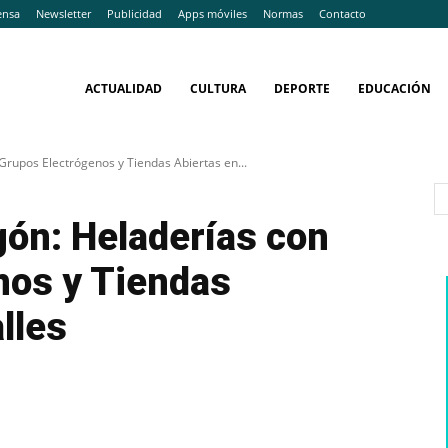
ensa
Newsletter
Publicidad
Apps móviles
Normas
Contacto
ACTUALIDAD
CULTURA
DEPORTE
EDUCACIÓN
rupos Electrógenos y Tiendas Abiertas en...
gón: Heladerías con
nos y Tiendas
lles