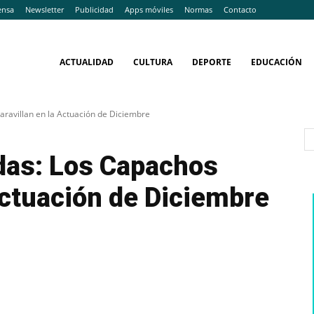
ensa
Newsletter
Publicidad
Apps móviles
Normas
Contacto
ACTUALIDAD
CULTURA
DEPORTE
EDUCACIÓN
aravillan en la Actuación de Diciembre
adas: Los Capachos
Actuación de Diciembre
WhatsApp