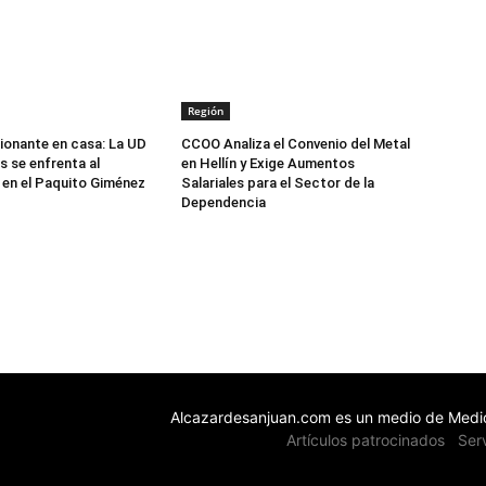
Región
onante en casa: La UD
CCOO Analiza el Convenio del Metal
 se enfrenta al
en Hellín y Exige Aumentos
en el Paquito Giménez
Salariales para el Sector de la
Dependencia
Alcazardesanjuan.com es un medio de Medio
Artículos patrocinados
Ser