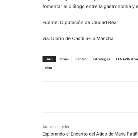
fomentar el diálogo entre la gastronomía y e
Fuente: Diputación de Ciudad Real
vía: Diario de Castilla-La Mancha
TAGS
atraer
Centro
estrategias
FENAVINstro
vino
Facebook
X
Pinterest
Artículo anterior
Explorando el Encanto del Ático de María Pati