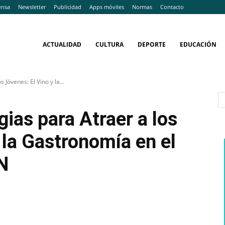
ensa
Newsletter
Publicidad
Apps móviles
Normas
Contacto
ACTUALIDAD
CULTURA
DEPORTE
EDUCACIÓN
 Jóvenes: El Vino y la...
gias para Atraer a los
 la Gastronomía en el
N