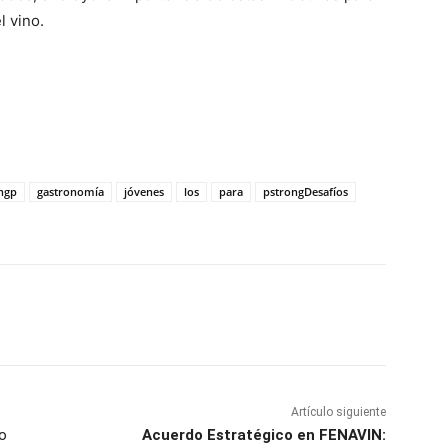
l vino.
ngp
gastronomía
jóvenes
los
para
pstrongDesafíos
WhatsApp
Artículo siguiente
ño
Acuerdo Estratégico en FENAVIN: