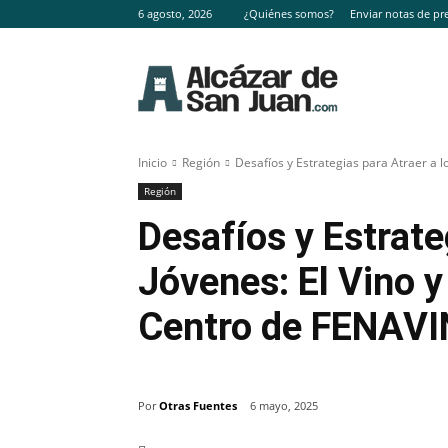
6 agosto, 2026
¿Quiénes somos?
Enviar notas de pr
Inicio
Región
Desafíos y Estrategias para Atraer a los
Región
Desafíos y Estrate
Jóvenes: El Vino y
Centro de FENAVI
Por
Otras Fuentes
6 mayo, 2025