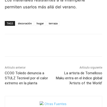
Los materiales resistentes a la intemperie
permiten usarlos más allá del verano.
TAGS
decoración
hogar
terraza
Facebook
X
Pinterest
WhatsApp
Artículo anterior
Artículo siguiente
CCOO Toledo denuncia a
La artista de Tomelloso
STULZ Tecnivel por el calor
Maku entra en el índice global
extremo en la planta
‘Artists of the World’